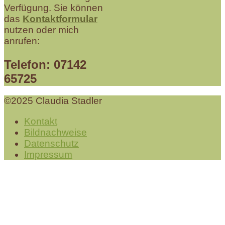
Verfügung. Sie können
das
Kontaktformular
nutzen oder mich
anrufen:
Telefon: 07142
65725
©2025 Claudia Stadler
Kontakt
Bildnachweise
Datenschutz
Impressum