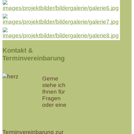
Kontakt &
Terminvereinbarung
Gerne
stehe ich
Ihnen für
Fragen
oder eine
Terminvereinbarung zur